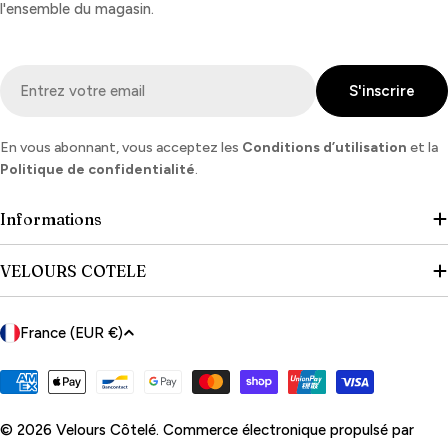
l'ensemble du magasin.
E-
S'inscrire
mail
En vous abonnant, vous acceptez les
Conditions d’utilisation
et la
Politique de confidentialité
.
Informations
VELOURS COTELE
P
France (EUR €)
a
y
Modes
de
s
paiement
© 2026
Velours Côtelé
.
Commerce électronique propulsé par
/