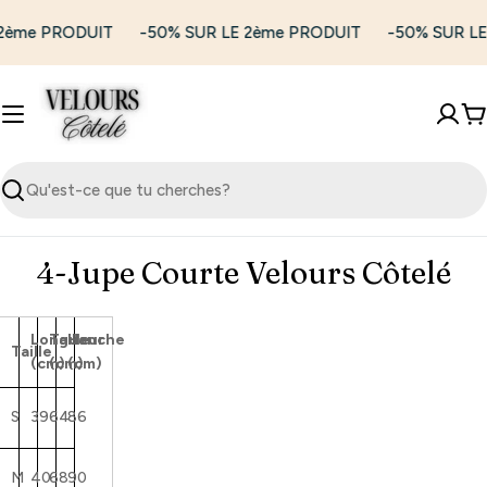
Passer
2ème PRODUIT
-50% SUR LE 2ème PRODUIT
-50% SUR LE
au
contenu
P
Recherche
4-Jupe Courte Velours Côtelé
Longueur
Taille
Hanche
Taille
(cm)
(cm)
(cm)
S
39
64
86
M
40
68
90