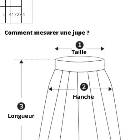
L
41
72
94